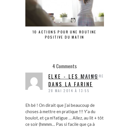
10 ACTIONS POUR UNE ROUTINE
ANTISÈ
POSITIVE DU MATIN
4 Comments
ELKE - LES MAINS
RÉPONDRE
DANS LA FARINE
28 MAI 2014 À 13:55
Eh bé ! On dirait que j’ai beaucoup de
choses à mettre en pratique !!! Y’a du
boulot, et ça m’fatigue … Allez, au lit + tôt
ce soir (hmmm… Pas si facile que ça à