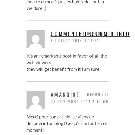
mettre en pratique, les habitudes ont la
vie dure !)
COMMENTBIENDORMIR.INFO
RÉPONDRE
8 JUILLET 2014 À 17:51
It’s an remarkable post in favor of all the
web viewers;
they will get benefit from it I am sure.
AMANDINE
RÉPONDRE
28 NOVEMBRE 2014 À 12:09
Merci pour ton article! Je viens de
découvrir ton blog! Ce qu’il me faut en ce
moment!