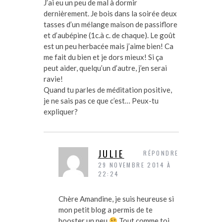
J’ai eu un peu de mal à dormir
dernièrement. Je bois dans la soirée deux
tasses d’un mélange maison de passiflore
et d’aubépine (1c.à c. de chaque). Le goût
est un peu herbacée mais j’aime bien! Ca
me fait du bien et je dors mieux! Si ça
peut aider, quelqu’un d’autre, j’en serai
ravie!
Quand tu parles de méditation positive,
je ne sais pas ce que c’est… Peux-tu
expliquer?
JULIE
RÉPONDRE
29 NOVEMBRE 2014 À
22:24
Chère Amandine, je suis heureuse si
mon petit blog a permis de te
booster un peu
Tout comme toi,