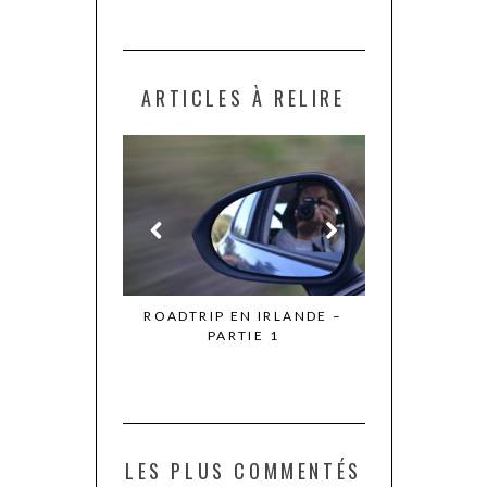
ARTICLES À RELIRE
EN IRLANDE –
SE FAIRE MAL POUR SE FAIRE
LE JOUR OÙ J
TIE 1
DU BIEN
POUR 
LES PLUS COMMENTÉS