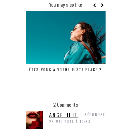
You may also like
ÊTES-VOUS À VOTRE JUSTE PLACE ?
UNE JOUR
2 Comments
ANGELILIE
RÉPONDRE
25 MAI 2018 À 17:53