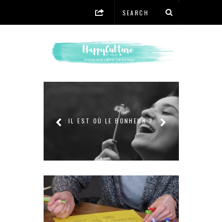
EST
 MA VIE
IL EST OÙ LE BONHEUR ?
N