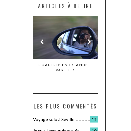
ARTICLES À RELIRE
E ME SUIS AIMÉ
ROADTRIP EN IRLANDE –
SE FAIRE MAL 
DE VRAI
PARTIE 1
DU 
LES PLUS COMMENTÉS
Voyage solo à Séville
11
Je suis l’amour de ma vie
10