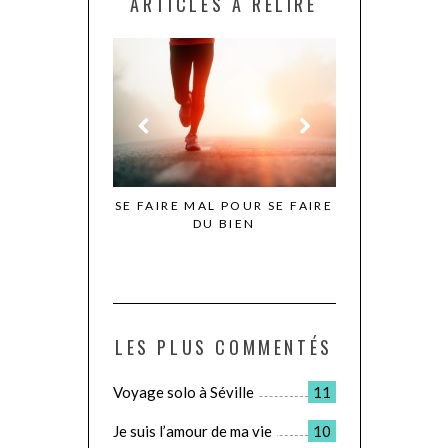
ARTICLES À RELIRE
N IRLANDE –
SE FAIRE MAL POUR SE FAIRE
LE JOUR OÙ JE
TIE 1
DU BIEN
POUR D
LES PLUS COMMENTÉS
Voyage solo à Séville
11
Je suis l’amour de ma vie
10