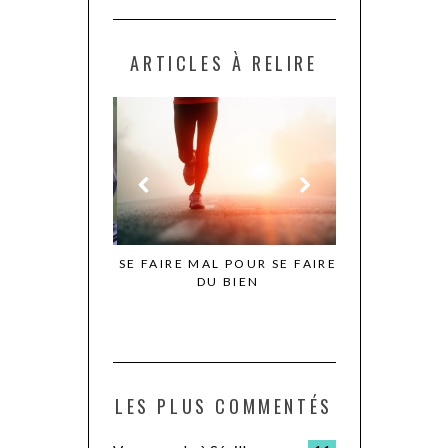
ARTICLES À RELIRE
N IRLANDE –
SE FAIRE MAL POUR SE FAIRE
LE JOUR OÙ JE
TIE 1
DU BIEN
POUR D
LES PLUS COMMENTÉS