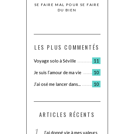
N IRLANDE –
SE FAIRE MAL POUR SE FAIRE
LE JOUR OÙ JE
TIE 1
DU BIEN
POUR D
LES PLUS COMMENTÉS
Voyage solo à Séville
11
Je suis l’amour de ma vie
10
J’ai osé me lancer dans...
10
ARTICLES RÉCENTS
J’ai donné vie à mes valeurs