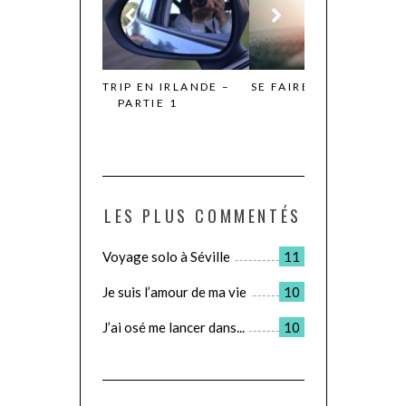
N IRLANDE –
SE FAIRE MAL POUR SE FAIRE
LE JOUR OÙ JE
TIE 1
DU BIEN
POUR D
LES PLUS COMMENTÉS
Voyage solo à Séville
11
Je suis l’amour de ma vie
10
J’ai osé me lancer dans...
10