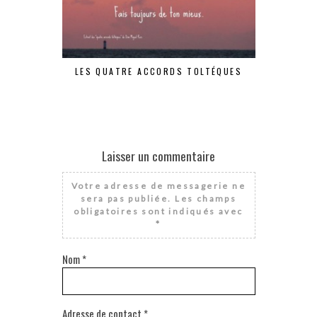
LES QUATRE ACCORDS TOLTÉQUES
JE M’
Laisser un commentaire
Votre adresse de messagerie ne
sera pas publiée.
Les champs
obligatoires sont indiqués avec
*
Nom
*
Adresse de contact
*