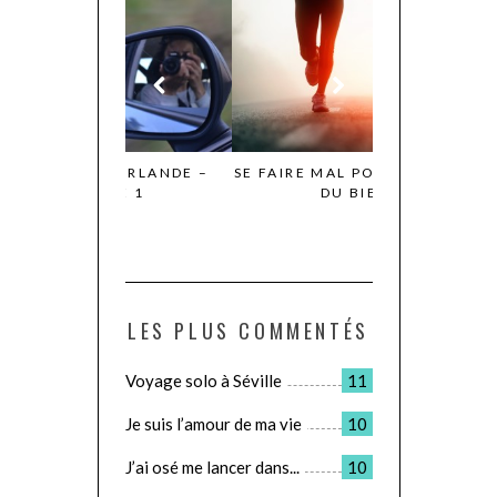
N IRLANDE –
SE FAIRE MAL POUR SE FAIRE
LE JOUR OÙ JE
TIE 1
DU BIEN
POUR D
LES PLUS COMMENTÉS
Voyage solo à Séville
11
Je suis l’amour de ma vie
10
J’ai osé me lancer dans...
10