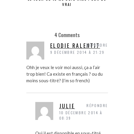
VRAI
INVI
4 Comments
ELODIE RALENTIT
RÉPONDRE
9 DÉCEMBRE 2014 À 21:29
Ohh je veux le voir moi aussi, ça a l’air
trop bien! Ca existe en français ? ou du
moins sous-titré? (I’m so french)
JULIE
RÉPONDRE
10 DÉCEMBRE 2014 À
08:39
Oui il est disponible en sous-titré