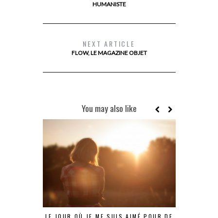
HUMANISTE
NEXT ARTICLE
FLOW, LE MAGAZINE OBJET
You may also like
LE JOUR OÙ JE ME SUIS AIMÉ POUR DE
LOL PROJE