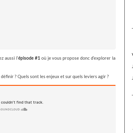
 JE ME SUIS AIMÉ POUR
ROADTRIP EN IRLANDE – PARTIE 1
DE VRAI
z aussi l’
épisode #1
où je vous propose donc d’explorer la
éfinir ? Quels sont les enjeux et sur quels leviers agir ?