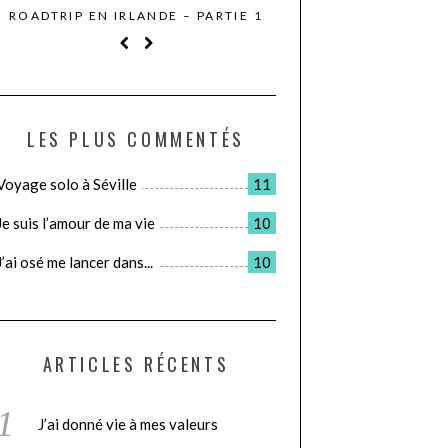
SE FAIRE MAL POUR SE FAIRE DU
LE JOUR OÙ JE ME 
BIEN
DE VR
LES PLUS COMMENTÉS
Voyage solo à Séville
11
Je suis l’amour de ma vie
10
J’ai osé me lancer dans...
10
ARTICLES RÉCENTS
J’ai donné vie à mes valeurs