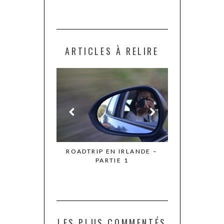
ARTICLES À RELIRE
SUIS AIMÉ
ROADTRIP EN IRLANDE –
SE FAIRE MAL POUR
RAI
PARTIE 1
DU BIEN
LES PLUS COMMENTÉS