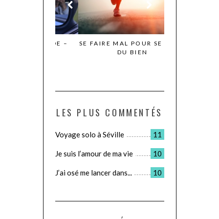
N IRLANDE –
SE FAIRE MAL POUR SE FAIRE
LE JOUR OÙ JE
TIE 1
DU BIEN
POUR D
LES PLUS COMMENTÉS
Voyage solo à Séville
11
Je suis l’amour de ma vie
10
J’ai osé me lancer dans...
10