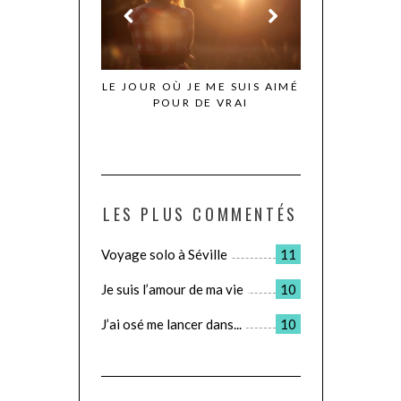
 POUR SE FAIRE
LE JOUR OÙ JE ME SUIS AIMÉ
ROADTRIP E
BIEN
POUR DE VRAI
PART
LES PLUS COMMENTÉS
Voyage solo à Séville
11
Je suis l’amour de ma vie
10
J’ai osé me lancer dans...
10