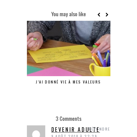
You may also like
J’AI DONNÉ VIE À MES VALEURS
ÊTES-VOUS
3 Comments
DEVENIR ADULTE
RÉPONDRE
9 AOÛT 2018 À 22:29