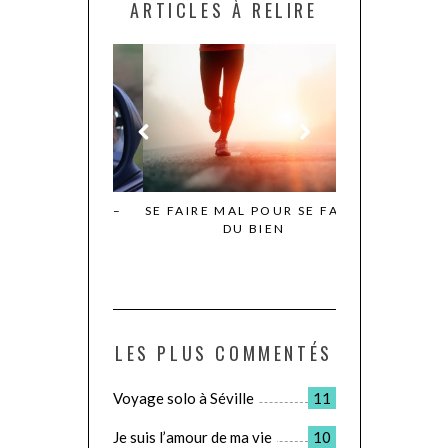
ARTICLES À RELIRE
N IRLANDE –
SE FAIRE MAL POUR SE FAIRE
LE JOUR OÙ JE
TIE 1
DU BIEN
POUR D
LES PLUS COMMENTÉS
Voyage solo à Séville
11
Je suis l’amour de ma vie
10