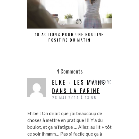
10 ACTIONS POUR UNE ROUTINE
ANTISÈ
POSITIVE DU MATIN
4 Comments
ELKE - LES MAINS
RÉPONDRE
DANS LA FARINE
28 MAI 2014 À 13:55
Eh bé ! On dirait que j’ai beaucoup de
choses à mettre en pratique !!! Y’a du
boulot, et ça m’fatigue … Allez, au lit + tôt
ce soir (hmmm… Pas si facile que ça à