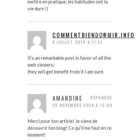
mettre en pratique, les habitudes ont la
vie dure !)
COMMENTBIENDORMIR.INFO
RÉPONDRE
8 JUILLET 2014 À 17:51
It’s an remarkable post in favor of all the
web viewers;
they will get benefit from it I am sure.
AMANDINE
RÉPONDRE
28 NOVEMBRE 2014 À 12:09
Merci pour ton article! Je viens de
découvrir ton blog! Ce qu’il me faut en ce
moment!