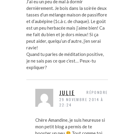
J’ai eu un peu de mal à dormir
dernièrement. Je bois dans la soirée deux
tasses d’un mélange maison de passiflore
et d’aubépine (1c.à c. de chaque). Le goût
est un peu herbacée mais j’aime bien! Ca
me fait du bien et je dors mieux! Si ça
peut aider, quelqu’un d’autre, j’en serai
ravie!
Quand tu parles de méditation positive,
je ne sais pas ce que c’est… Peux-tu
expliquer?
JULIE
RÉPONDRE
29 NOVEMBRE 2014 À
22:24
Chère Amandine, je suis heureuse si
mon petit blog a permis de te
booster un peu
Tout comme toi,