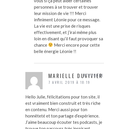
vous si ça peut aider certaines
personnes à se trouver et trouver
leur mission de vie !!! Merci
infiniment Léonie pour ce message.
La vie est une prise de risques
effectivement, et j’irai même plus
loin en disant qu’il faut provoquer sa
chance
Merci encore pour cette
belle énergie Léonie !!
MARIELLE DUVIVIER
RÉPONDRE
7 AVRIL 2019 À 18:19
Hello Julie, félicitations pour ton site, il
est vraiment bien construit et très riche
en contenu. Merci aussi pour ton
honnêteté et ton partage d’expérience.
J’aime beaucoup écouter tes podcasts, je
trouve ton parcours très inspirant.